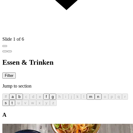
Slide 1 of 6
Essen & Trinken
Filter
Jump to section
#
a
b
c
d
e
f
g
h
i
j
k
l
m
n
o
p
q
r
s
t
u
v
w
x
y
z
A