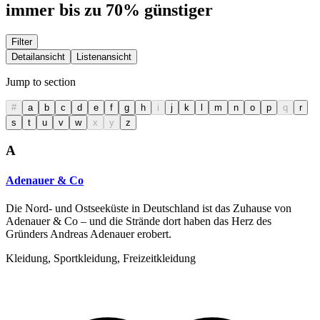
immer bis zu 70% günstiger
Filter
Detailansicht
Listenansicht
Jump to section
#
a
b
c
d
e
f
g
h
i
j
k
l
m
n
o
p
q
r
s
t
u
v
w
x
y
z
A
Adenauer & Co
Die Nord- und Ostseeküste in Deutschland ist das Zuhause von
Adenauer & Co – und die Strände dort haben das Herz des
Gründers Andreas Adenauer erobert.
Kleidung, Sportkleidung, Freizeitkleidung