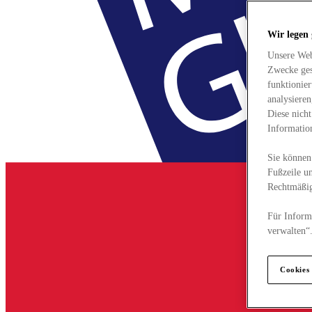
Wir legen
Unsere Web
Zwecke ges
funktionie
analysiere
Diese nich
Informatio
Sie können 
Fußzeile un
Rechtmäßig
Für Informa
verwalten“
Cookies