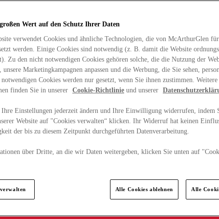
 großen Wert auf den Schutz Ihrer Daten
site verwendet Cookies und ähnliche Technologien, die von McArthurGlen für
etzt werden. Einige Cookies sind notwendig (z. B. damit die Website ordnun
rt). Zu den nicht notwendigen Cookies gehören solche, die die Nutzung der Web
n, unsere Marketingkampagnen anpassen und die Werbung, die Sie sehen, person
t notwendigen Cookies werden nur gesetzt, wenn Sie ihnen zustimmen. Weitere
nen finden Sie in unserer
Cookie-Richtlinie
und unserer
Datenschutzerklär
Ihre Einstellungen jederzeit ändern und Ihre Einwilligung widerrufen, indem S
serer Website auf "Cookies verwalten“ klicken. Ihr Widerruf hat keinen Einflus
keit der bis zu diesem Zeitpunkt durchgeführten Datenverarbeitung.
tionen über Dritte, an die wir Daten weitergeben, klicken Sie unten auf "Cook
.
 verwalten
Alle Cookies ablehnen
Alle Cook