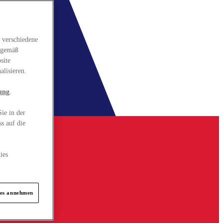
 verschiedene
gsgemäß
site
alisieren.
ung
.
ie in der
s auf die
ies
ies annehmen