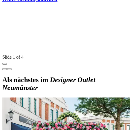
A
Slide 1 of 4
Als nächstes im
Designer Outlet
Neumünster