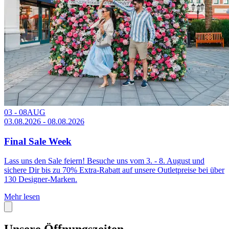
03 - 08
AUG
03.08.2026 - 08.08.2026
Final Sale Week
Lass uns den Sale feiern! Besuche uns vom 3. - 8. August und
sichere Dir bis zu 70% Extra-Rabatt auf unsere Outletpreise bei über
130 Designer-Marken.
Mehr lesen