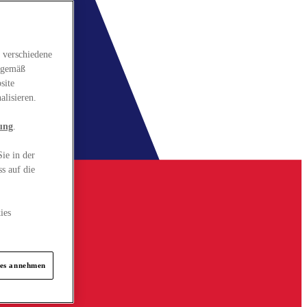
 verschiedene
gsgemäß
site
alisieren.
ung
.
ie in der
s auf die
ies
ies annehmen