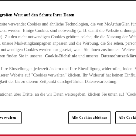
 großen Wert auf den Schutz Ihrer Daten
site verwendet Cookies und ähnliche Technologien, die von McArthurGlen für
etzt werden. Einige Cookies sind notwendig (z. B. damit die Website ordnun
rt). Zu den nicht notwendigen Cookies gehören solche, die die Nutzung der Web
n, unsere Marketingkampagnen anpassen und die Werbung, die Sie sehen, person
t notwendigen Cookies werden nur gesetzt, wenn Sie ihnen zustimmen. Weitere
nen finden Sie in unserer
Cookie-Richtlinie
und unserer
Datenschutzerklär
Ihre Einstellungen jederzeit ändern und Ihre Einwilligung widerrufen, indem S
serer Website auf "Cookies verwalten“ klicken. Ihr Widerruf hat keinen Einflus
keit der bis zu diesem Zeitpunkt durchgeführten Datenverarbeitung.
tionen über Dritte, an die wir Daten weitergeben, klicken Sie unten auf "Cook
.
 verwalten
Alle Cookies ablehnen
Alle Cook