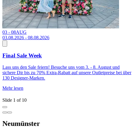
03 - 08
AUG
2
03.08.2026 - 08.08.2026
Final Sale Week
Lass uns den Sale feiern! Besuche uns vom 3. - 8. August und
I
sichere Dir bis zu 70% Extra-Rabatt auf unsere Outletpreise bei über
s
130 Designer-Marken.
s
7
Mehr lesen
M
Slide 1 of 10
Neumünster