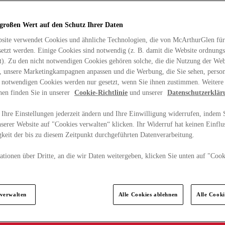
 großen Wert auf den Schutz Ihrer Daten
site verwendet Cookies und ähnliche Technologien, die von McArthurGlen für
etzt werden. Einige Cookies sind notwendig (z. B. damit die Website ordnun
rt). Zu den nicht notwendigen Cookies gehören solche, die die Nutzung der Web
n, unsere Marketingkampagnen anpassen und die Werbung, die Sie sehen, person
t notwendigen Cookies werden nur gesetzt, wenn Sie ihnen zustimmen. Weitere
nen finden Sie in unserer
Cookie-Richtlinie
und unserer
Datenschutzerklär
Ihre Einstellungen jederzeit ändern und Ihre Einwilligung widerrufen, indem S
serer Website auf "Cookies verwalten“ klicken. Ihr Widerruf hat keinen Einflus
keit der bis zu diesem Zeitpunkt durchgeführten Datenverarbeitung.
tionen über Dritte, an die wir Daten weitergeben, klicken Sie unten auf "Cook
.
 verwalten
Alle Cookies ablehnen
Alle Cook