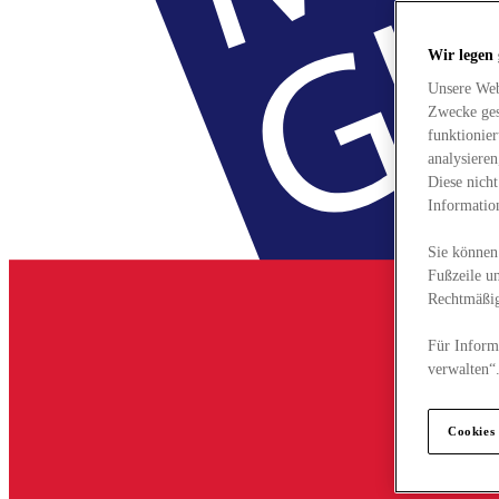
Wir legen
Unsere Web
Zwecke ges
funktionie
analysiere
Diese nich
Informatio
Sie können 
Fußzeile un
Rechtmäßig
Für Informa
verwalten“
Cookies