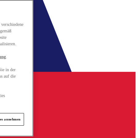
 verschiedene
gsgemäß
site
alisieren.
ung
.
ie in der
s auf die
ies
ies annehmen