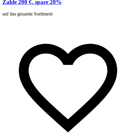
Zahle 200 €, spare 20%
U
auf das gesamte Sortiment