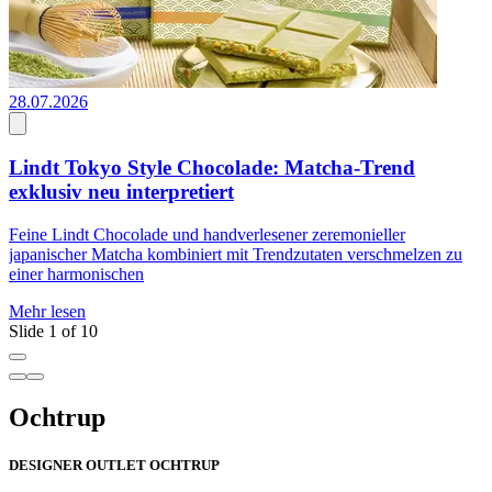
28.07.2026
2
2
Lindt Tokyo Style Chocolade: Matcha-Trend
exklusiv neu interpretiert
E
Feine Lindt Chocolade und handverlesener zeremonieller
b
japanischer Matcha kombiniert mit Trendzutaten verschmelzen zu
einer harmonischen
M
Mehr lesen
Slide 1 of 10
Ochtrup
DESIGNER OUTLET OCHTRUP