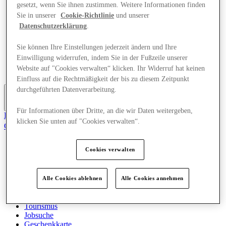
gesetzt, wenn Sie ihnen zustimmen. Weitere Informationen finden
Angebote
Sie in unserer
Cookie-Richtlinie
und unserer
Veranstaltungen
Planen Sie Ihren Besuch
Datenschutzerklärung
.
Restaurants
Dienstleistungen
Sie können Ihre Einstellungen jederzeit ändern und Ihre
Tourismus
Einwilligung widerrufen, indem Sie in der Fußzeile unserer
Jobsuche
Website auf "Cookies verwalten“ klicken. Ihr Widerruf hat keinen
Geschenkkarte
Einfluss auf die Rechtmäßigkeit der bis zu diesem Zeitpunkt
durchgeführten Datenverarbeitung.
More
Für Informationen über Dritte, an die wir Daten weitergeben,
Der Club
klicken Sie unten auf "Cookies verwalten“.
Gerettet
de
Cookies verwalten
Geschäfte
Angebote
Veranstaltungen
Planen Sie Ihren Besuch
Alle Cookies ablehnen
Alle Cookies annehmen
Restaurants
Dienstleistungen
Tourismus
Jobsuche
Geschenkkarte