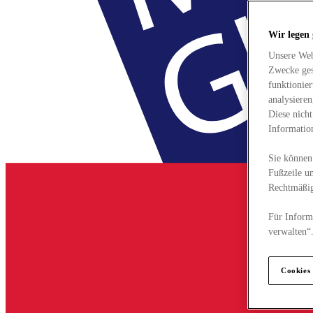
Wir legen
Unsere Web
Zwecke ges
funktionie
analysiere
Diese nich
Informatio
Sie können 
Fußzeile un
Rechtmäßig
Für Informa
verwalten“
Cookies