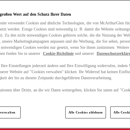
 großen Wert auf den Schutz Ihrer Daten
site verwendet Cookies und ähnliche Technologien, die von McArthurGlen für
etzt werden. Einige Cookies sind notwendig (z. B. damit die Website ordnun
rt). Zu den nicht notwendigen Cookies gehören solche, die die Nutzung der Web
n, unsere Marketingkampagnen anpassen und die Werbung, die Sie sehen, person
t notwendigen Cookies werden nur gesetzt, wenn Sie ihnen zustimmen. Weitere
nen finden Sie in unserer
Cookie-Richtlinie
und unserer
Datenschutzerklär
Ihre Einstellungen jederzeit ändern und Ihre Einwilligung widerrufen, indem S
serer Website auf "Cookies verwalten“ klicken. Ihr Widerruf hat keinen Einflus
keit der bis zu diesem Zeitpunkt durchgeführten Datenverarbeitung.
tionen über Dritte, an die wir Daten weitergeben, klicken Sie unten auf "Cook
.
 verwalten
Alle Cookies ablehnen
Alle Cook