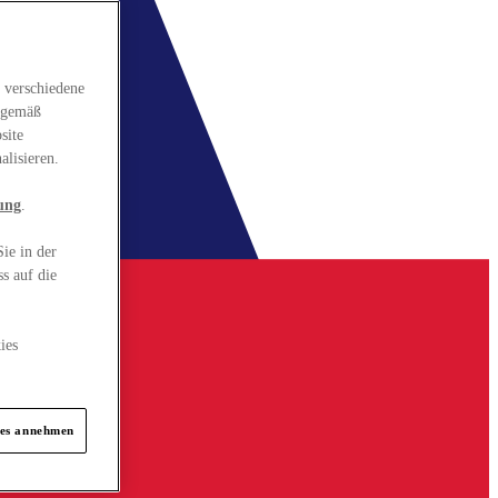
 verschiedene
gsgemäß
site
alisieren.
ung
.
ie in der
s auf die
ies
ies annehmen