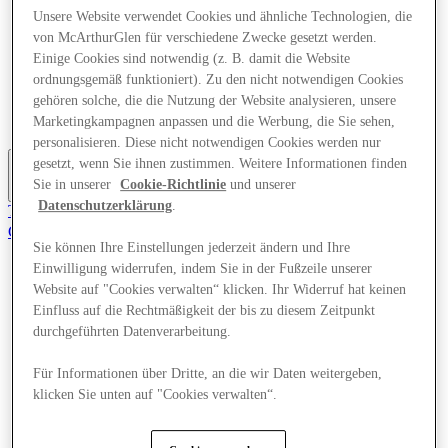
Angebote
Unsere Website verwendet Cookies und ähnliche Technologien, die
Planen Sie Ihren Besuch
von McArthurGlen für verschiedene Zwecke gesetzt werden.
Was läuft
Einige Cookies sind notwendig (z. B. damit die Website
Essen & Trinken
ordnungsgemäß funktioniert). Zu den nicht notwendigen Cookies
Dienstleistungen
gehören solche, die die Nutzung der Website analysieren, unsere
Geschenkkarten
Marketingkampagnen anpassen und die Werbung, die Sie sehen,
Mittelkarte
personalisieren. Diese nicht notwendigen Cookies werden nur
gesetzt, wenn Sie ihnen zustimmen. Weitere Informationen finden
Sie in unserer
Cookie-Richtlinie
und unserer
More
Datenschutzerklärung
.
Tritt dem Club bei.
Gerettet
de
Sie können Ihre Einstellungen jederzeit ändern und Ihre
Einwilligung widerrufen, indem Sie in der Fußzeile unserer
Geschäfte
Website auf "Cookies verwalten“ klicken. Ihr Widerruf hat keinen
Angebote
Einfluss auf die Rechtmäßigkeit der bis zu diesem Zeitpunkt
Planen Sie Ihren Besuch
durchgeführten Datenverarbeitung.
Was läuft
Essen & Trinken
Dienstleistungen
Für Informationen über Dritte, an die wir Daten weitergeben,
Geschenkkarten
klicken Sie unten auf "Cookies verwalten“.
Mittelkarte