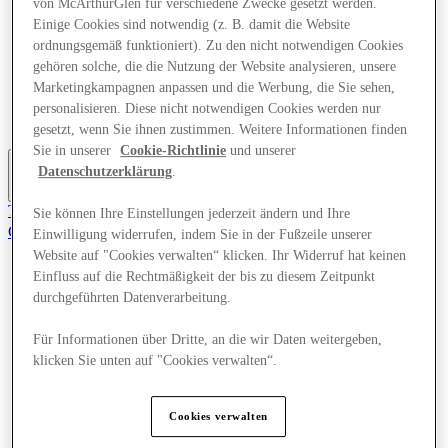
von McArthurGlen für verschiedene Zwecke gesetzt werden.
Angebote
Einige Cookies sind notwendig (z. B. damit die Website
Planen Sie Ihren Besuch
ordnungsgemäß funktioniert). Zu den nicht notwendigen Cookies
Was läuft
gehören solche, die die Nutzung der Website analysieren, unsere
Essen & Trinken
Dienstleistungen
Marketingkampagnen anpassen und die Werbung, die Sie sehen,
Geschenkkarten
personalisieren. Diese nicht notwendigen Cookies werden nur
Mittelkarte
gesetzt, wenn Sie ihnen zustimmen. Weitere Informationen finden
Sie in unserer
Cookie-Richtlinie
und unserer
Datenschutzerklärung
.
Mehr
Tritt dem Club bei.
Sie können Ihre Einstellungen jederzeit ändern und Ihre
Gerettet
Einwilligung widerrufen, indem Sie in der Fußzeile unserer
de
Website auf "Cookies verwalten“ klicken. Ihr Widerruf hat keinen
Einfluss auf die Rechtmäßigkeit der bis zu diesem Zeitpunkt
Geschäfte
durchgeführten Datenverarbeitung.
Angebote
Planen Sie Ihren Besuch
Was läuft
Für Informationen über Dritte, an die wir Daten weitergeben,
Essen & Trinken
klicken Sie unten auf "Cookies verwalten“.
Dienstleistungen
Geschenkkarten
Mittelkarte
Cookies verwalten