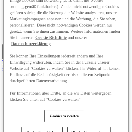
Einige Cookies sind notwendig (z. B. damit die Website
Angebote
ordnungsgemäß funktioniert). Zu den nicht notwendigen Cookies
Planen Sie Ihren Besuch
gehören solche, die die Nutzung der Website analysieren, unsere
Was läuft
Marketingkampagnen anpassen und die Werbung, die Sie sehen,
Essen & Trinken
personalisieren. Diese nicht notwendigen Cookies werden nur
Dienstleistungen
Geschenkkarten
gesetzt, wenn Sie ihnen zustimmen. Weitere Informationen finden
Mittelkarte
Sie in unserer
Cookie-Richtlinie
und unserer
Datenschutzerklärung
.
Sie können Ihre Einstellungen jederzeit ändern und Ihre
Mehr
Tritt dem Club bei.
Einwilligung widerrufen, indem Sie in der Fußzeile unserer
Gerettet
Website auf "Cookies verwalten“ klicken. Ihr Widerruf hat keinen
de
Einfluss auf die Rechtmäßigkeit der bis zu diesem Zeitpunkt
durchgeführten Datenverarbeitung.
Geschäfte
Angebote
Für Informationen über Dritte, an die wir Daten weitergeben,
Planen Sie Ihren Besuch
Was läuft
klicken Sie unten auf "Cookies verwalten“.
Essen & Trinken
Dienstleistungen
Geschenkkarten
Cookies verwalten
Mittelkarte