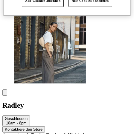
Alle Cookies ablehnen
Alle Cookies annehmen
Mehr
Radley
Geschlossen
10am - 8pm
Kontaktiere den Store