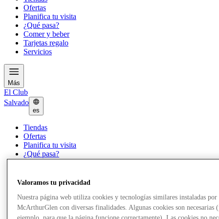
Ofertas
Planifica tu visita
¿Qué pasa?
Comer y beber
Tarjetas regalo
Servicios
Más
El Club
Salvado
es
Tiendas
Ofertas
Planifica tu visita
¿Qué pasa?
Comer y beber
Tarjetas regalo
Servicios
Valoramos tu privacidad
Nuestra página web utiliza cookies y tecnologías similares instaladas por
Más
McArthurGlen con diversas finalidades. Algunas cookies son necesarias 
ejemplo, para que la página funcione correctamente). Las cookies no nec