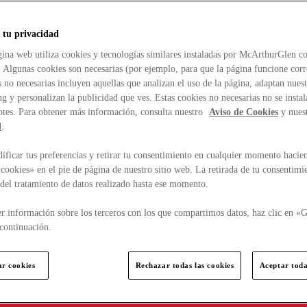
 tu privacidad
ina web utiliza cookies y tecnologías similares instaladas por McArthurGlen co
. Algunas cookies son necesarias (por ejemplo, para que la página funcione cor
 no necesarias incluyen aquellas que analizan el uso de la página, adaptan nue
g y personalizan la publicidad que ves. Estas cookies no necesarias no se insta
ptes. Para obtener más información, consulta nuestro
Aviso de Cookies
y nues
d
.
ficar tus preferencias y retirar tu consentimiento en cualquier momento hacien
cookies» en el pie de página de nuestro sitio web. La retirada de tu consentimi
d del tratamiento de datos realizado hasta ese momento.
r información sobre los terceros con los que compartimos datos, haz clic en «G
continuación.
ar cookies
Rechazar todas las cookies
Aceptar toda