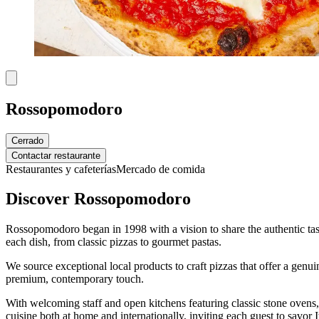
Rossopomodoro
Cerrado
Contactar restaurante
Restaurantes y cafeterías
Mercado de comida
Discover Rossopomodoro
Rossopomodoro began in 1998 with a vision to share the authentic tast
each dish, from classic pizzas to gourmet pastas.
We source exceptional local products to craft pizzas that offer a genu
premium, contemporary touch.
With welcoming staff and open kitchens featuring classic stone ovens
cuisine both at home and internationally, inviting each guest to savor 