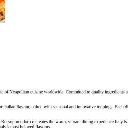
e of Neapolitan cuisine worldwide. Committed to quality ingredients an
ine Italian flavour, paired with seasonal and innovative toppings. Each d
, Rossopomodoro recreates the warm, vibrant dining experience Italy is
Italy’s most beloved flavours.