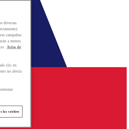
n diversas
rectamente).
stras campañas
larán a menos
tro
Aviso de
do clic en
ento no afecta
estionar
s las cookies