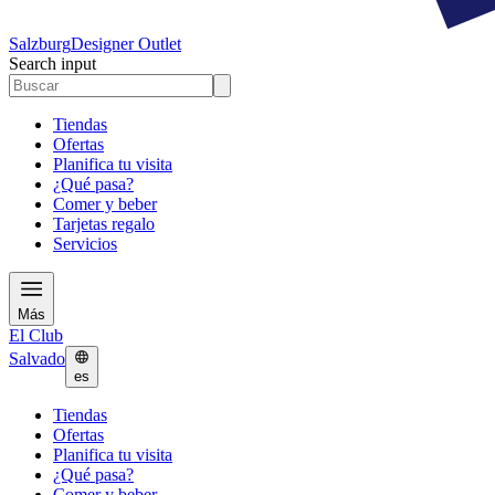
Salzburg
Designer Outlet
Search input
Tiendas
Ofertas
Planifica tu visita
¿Qué pasa?
Comer y beber
Tarjetas regalo
Servicios
Más
El Club
Salvado
es
Tiendas
Ofertas
Planifica tu visita
¿Qué pasa?
Comer y beber