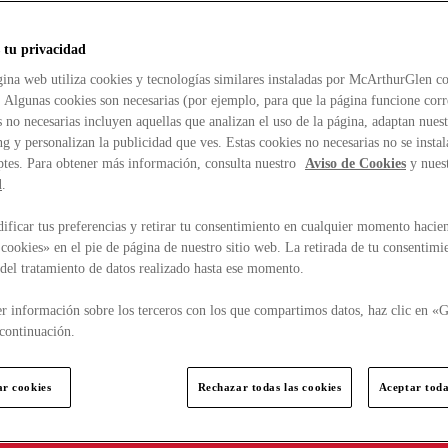
 tu privacidad
ina web utiliza cookies y tecnologías similares instaladas por McArthurGlen co
. Algunas cookies son necesarias (por ejemplo, para que la página funcione cor
 no necesarias incluyen aquellas que analizan el uso de la página, adaptan nue
g y personalizan la publicidad que ves. Estas cookies no necesarias no se insta
ptes. Para obtener más información, consulta nuestro
Aviso de Cookies
y nues
d
.
ficar tus preferencias y retirar tu consentimiento en cualquier momento hacien
cookies» en el pie de página de nuestro sitio web. La retirada de tu consentimi
d del tratamiento de datos realizado hasta ese momento.
r información sobre los terceros con los que compartimos datos, haz clic en «G
continuación.
ar cookies
Rechazar todas las cookies
Aceptar toda