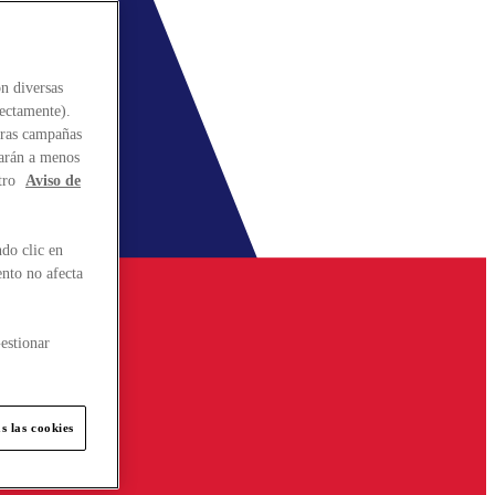
n diversas
rectamente).
stras campañas
larán a menos
tro
Aviso de
do clic en
ento no afecta
estionar
s las cookies