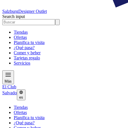
Salzburg
Designer Outlet
Search input
Tiendas
Ofertas
Planifica tu visita
¿Qué pasa?
Comer y beber
Tarjetas regalo
Servicios
Más
El Club
Salvado
es
Tiendas
Ofertas
Planifica tu visita
¿Qué pasa?
Comer y beber