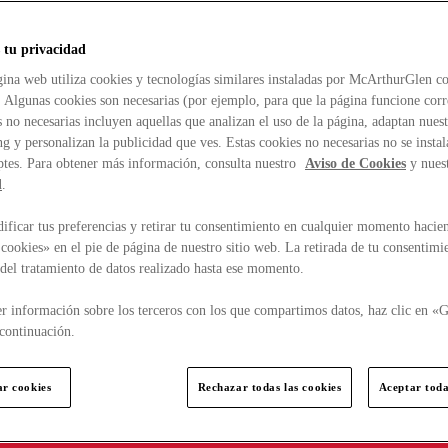
 tu privacidad
ina web utiliza cookies y tecnologías similares instaladas por McArthurGlen co
. Algunas cookies son necesarias (por ejemplo, para que la página funcione cor
 no necesarias incluyen aquellas que analizan el uso de la página, adaptan nue
g y personalizan la publicidad que ves. Estas cookies no necesarias no se insta
ptes. Para obtener más información, consulta nuestro
Aviso de Cookies
y nues
d
.
ficar tus preferencias y retirar tu consentimiento en cualquier momento hacien
cookies» en el pie de página de nuestro sitio web. La retirada de tu consentimi
d del tratamiento de datos realizado hasta ese momento.
r información sobre los terceros con los que compartimos datos, haz clic en «G
continuación.
ar cookies
Rechazar todas las cookies
Aceptar toda