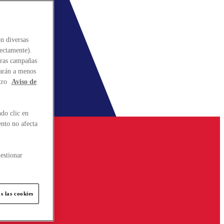
n diversas
rectamente).
stras campañas
larán a menos
tro
Aviso de
do clic en
ento no afecta
estionar
s las cookies