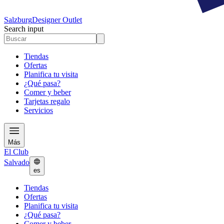
Salzburg
Designer Outlet
Search input
Tiendas
Ofertas
Planifica tu visita
¿Qué pasa?
Comer y beber
Tarjetas regalo
Servicios
Más
El Club
Salvado
es
Tiendas
Ofertas
Planifica tu visita
¿Qué pasa?
Comer y beber