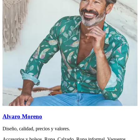
Alvaro Moreno
Diseño, calidad, precios y valores.
A
a
Accesorios y bolsos, Ropa, Calzado, Ropa informal, Vaqueros