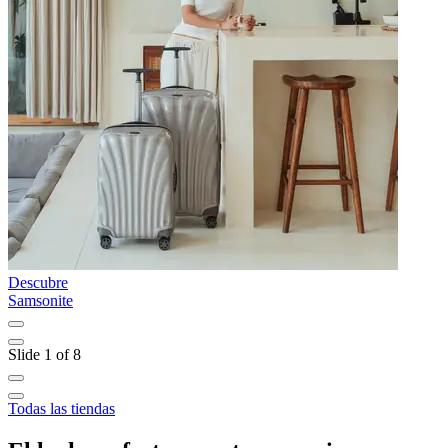
Descubre
D
Samsonite
N
Slide 1 of 8
Todas las tiendas