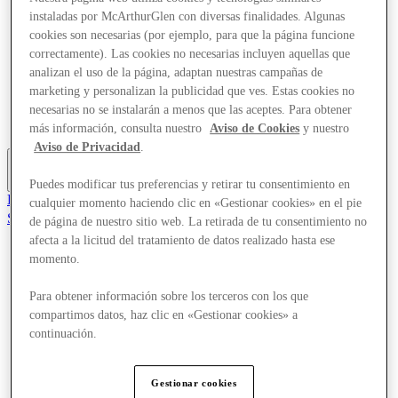
Ofertas
instaladas por McArthurGlen con diversas finalidades. Algunas
Eventos
cookies son necesarias (por ejemplo, para que la página funcione
Planifica tu visita
correctamente). Las cookies no necesarias incluyen aquellas que
Restaurantes
analizan el uso de la página, adaptan nuestras campañas de
Servicios
marketing y personalizan la publicidad que ves. Estas cookies no
Turismo
Búsqueda de empleo
necesarias no se instalarán a menos que las aceptes. Para obtener
Tarjeta regalo
más información, consulta nuestro
Aviso de Cookies
y nuestro
Aviso de Privacidad
.
Más
Puedes modificar tus preferencias y retirar tu consentimiento en
El Club
cualquier momento haciendo clic en «Gestionar cookies» en el pie
Salvado
de página de nuestro sitio web. La retirada de tu consentimiento no
es
afecta a la licitud del tratamiento de datos realizado hasta ese
momento.
Tiendas
Ofertas
Eventos
Para obtener información sobre los terceros con los que
Planifica tu visita
compartimos datos, haz clic en «Gestionar cookies» a
Restaurantes
continuación.
Servicios
Turismo
Búsqueda de empleo
Gestionar cookies
Tarjeta regalo