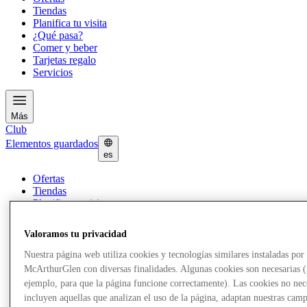
Tiendas
Planifica tu visita
¿Qué pasa?
Comer y beber
Tarjetas regalo
Servicios
Más
Club
Elementos guardados
es
Ofertas
Tiendas
Planifica tu visita
¿Qué pasa?
Comer y beber
Valoramos tu privacidad
Tarjetas regalo
Servicios
Nuestra página web utiliza cookies y tecnologías similares instaladas por
McArthurGlen con diversas finalidades. Algunas cookies son necesarias 
ejemplo, para que la página funcione correctamente). Las cookies no nec
Más
incluyen aquellas que analizan el uso de la página, adaptan nuestras cam