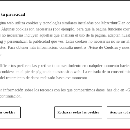
 tu privacidad
ina web utiliza cookies y tecnologías similares instaladas por McArthurGlen co
. Algunas cookies son necesarias (por ejemplo, para que la página funcione cor
 no necesarias incluyen aquellas que analizan el uso de la página, adaptan nue
g y personalizan la publicidad que ves. Estas cookies no necesarias no se insta
ptes. Para obtener más información, consulta nuestro
Aviso de Cookies
y nues
d
.
ficar tus preferencias y retirar tu consentimiento en cualquier momento hacien
cookies» en el pie de página de nuestro sitio web. La retirada de tu consentimi
d del tratamiento de datos realizado hasta ese momento.
r información sobre los terceros con los que compartimos datos, haz clic en «G
continuación.
ar cookies
Rechazar todas las cookies
Aceptar toda