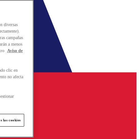
n diversas
rectamente).
stras campañas
larán a menos
tro
Aviso de
do clic en
ento no afecta
estionar
s las cookies