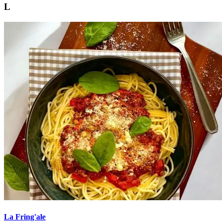
L
La Fring'ale