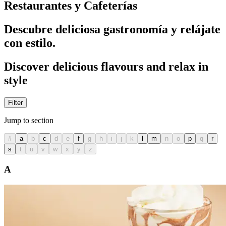
Restaurantes y Cafeterías
Descubre deliciosa gastronomía y relájate
con estilo.
Discover delicious flavours and relax in
style
Filter
Jump to section
#
a
b
c
d
e
f
g
h
i
j
k
l
m
n
o
p
q
r
s
t
u
v
w
x
y
z
A