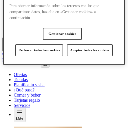
Tiendas
Para obtener información sobre los terceros con los que
Planifica tu visita
compartimos datos, haz clic en «Gestionar cookies» a
¿Qué pasa?
continuación.
Comer y beber
Tarjetas regalo
Servicios
Gestionar cookies
Más
Rechazar todas las cookies
Aceptar todas las cookies
Club
Elementos guardados
es
Ofertas
Tiendas
Planifica tu visita
¿Qué pasa?
Comer y beber
Tarjetas regalo
Servicios
Más