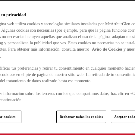
 tu privacidad
ina web utiliza cookies y tecnologías similares instaladas por McArthurGlen co
. Algunas cookies son necesarias (por ejemplo, para que la página funcione cor
 no necesarias incluyen aquellas que analizan el uso de la página, adaptan nue
g y personalizan la publicidad que ves. Estas cookies no necesarias no se insta
ptes. Para obtener más información, consulta nuestro
Aviso de Cookies
y nues
d
.
ficar tus preferencias y retirar tu consentimiento en cualquier momento hacien
cookies» en el pie de página de nuestro sitio web. La retirada de tu consentimi
d del tratamiento de datos realizado hasta ese momento.
r información sobre los terceros con los que compartimos datos, haz clic en «G
continuación.
ar cookies
Rechazar todas las cookies
Aceptar toda