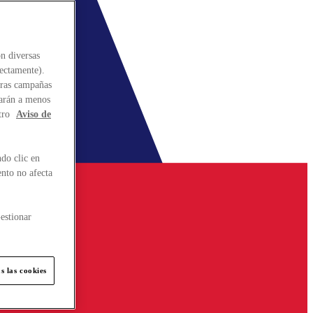
n diversas
rectamente).
stras campañas
larán a menos
tro
Aviso de
do clic en
ento no afecta
estionar
s las cookies