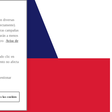
n diversas
rectamente).
stras campañas
larán a menos
tro
Aviso de
do clic en
ento no afecta
estionar
s las cookies