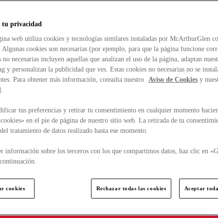
 tu privacidad
ina web utiliza cookies y tecnologías similares instaladas por McArthurGlen co
. Algunas cookies son necesarias (por ejemplo, para que la página funcione cor
 no necesarias incluyen aquellas que analizan el uso de la página, adaptan nue
g y personalizan la publicidad que ves. Estas cookies no necesarias no se insta
ptes. Para obtener más información, consulta nuestro
Aviso de Cookies
y nues
d
.
ficar tus preferencias y retirar tu consentimiento en cualquier momento hacien
cookies» en el pie de página de nuestro sitio web. La retirada de tu consentimi
d del tratamiento de datos realizado hasta ese momento.
r información sobre los terceros con los que compartimos datos, haz clic en «G
continuación.
ar cookies
Rechazar todas las cookies
Aceptar toda