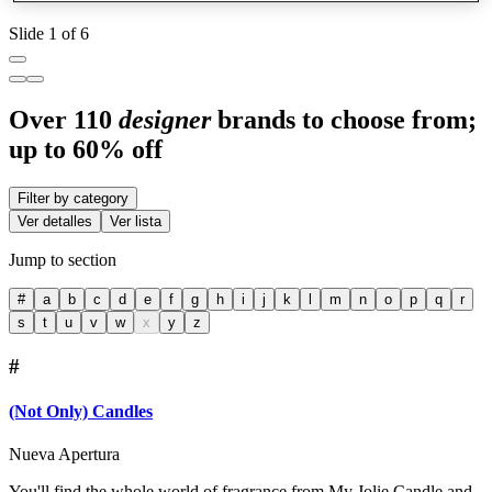
Slide 1 of 6
Over 110
designer
brands to choose from;
up to 60% off
Filter by category
Ver detalles
Ver lista
Jump to section
#
a
b
c
d
e
f
g
h
i
j
k
l
m
n
o
p
q
r
s
t
u
v
w
x
y
z
#
(Not Only) Candles
Nueva Apertura
You'll find the whole world of fragrance from My Jolie Candle and