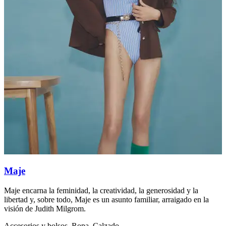
Maje
Maje encarna la feminidad, la creatividad, la generosidad y la
S
libertad y, sobre todo, Maje es un asunto familiar, arraigado en la
f
visión de Judith Milgrom.
A
Accesorios y bolsos, Ropa, Calzado