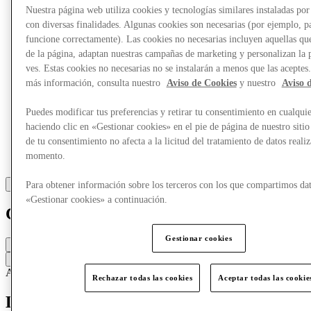
Nuestra página web utiliza cookies y tecnologías similares instaladas p
con diversas finalidades. Algunas cookies son necesarias (por ejemplo, p
funcione correctamente). Las cookies no necesarias incluyen aquellas que
de la página, adaptan nuestras campañas de marketing y personalizan la 
ves. Estas cookies no necesarias no se instalarán a menos que las aceptes
más información, consulta nuestro
Aviso de Cookies
y nuestro
Aviso 
Puedes modificar tus preferencias y retirar tu consentimiento en cualqu
haciendo clic en «Gestionar cookies» en el pie de página de nuestro sitio
de tu consentimiento no afecta a la licitud del tratamiento de datos reali
momento.
Para obtener información sobre los terceros con los que compartimos dat
«Gestionar cookies» a continuación.
Claudie Pierlot
Gestionar cookies
Cerrado
Contacta con la tienda
Accesorios y bolsos
Ropa
Ropa femenina
Rechazar todas las cookies
Aceptar todas las cookie
La elegancia de las mujeres de hoy y de