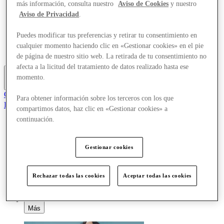
más información, consulta nuestro
Aviso de Cookies
y nuestro
Tiendas
Aviso de Privacidad
.
Planifica tu visita
¿Qué pasa?
Comer y beber
Puedes modificar tus preferencias y retirar tu consentimiento en
Tarjetas regalo
cualquier momento haciendo clic en «Gestionar cookies» en el pie
Servicios
de página de nuestro sitio web. La retirada de tu consentimiento no
afecta a la licitud del tratamiento de datos realizado hasta ese
momento.
Más
Club
Para obtener información sobre los terceros con los que
Elementos guardados
compartimos datos, haz clic en «Gestionar cookies» a
es
continuación.
Ofertas
Tiendas
Planifica tu visita
Gestionar cookies
¿Qué pasa?
Comer y beber
Tarjetas regalo
Rechazar todas las cookies
Aceptar todas las cookies
Servicios
Más