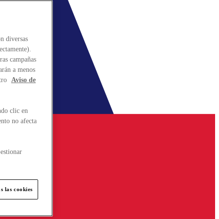
n diversas
rectamente).
stras campañas
larán a menos
tro
Aviso de
do clic en
ento no afecta
estionar
s las cookies