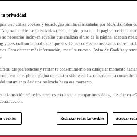
 tu privacidad
ina web utiliza cookies y tecnologías similares instaladas por McArthurGlen co
. Algunas cookies son necesarias (por ejemplo, para que la página funcione cor
 no necesarias incluyen aquellas que analizan el uso de la página, adaptan nue
g y personalizan la publicidad que ves. Estas cookies no necesarias no se insta
ptes. Para obtener más información, consulta nuestro
Aviso de Cookies
y nues
d
.
ficar tus preferencias y retirar tu consentimiento en cualquier momento hacien
cookies» en el pie de página de nuestro sitio web. La retirada de tu consentimi
d del tratamiento de datos realizado hasta ese momento.
r información sobre los terceros con los que compartimos datos, haz clic en «G
continuación.
ar cookies
Rechazar todas las cookies
Aceptar toda