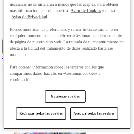
Tiendas
necesarias no se instalarán a menos que las aceptes. Para obtener
Planifica tu visita
más información, consulta nuestro
Aviso de Cookies
y nuestro
¿Qué pasa?
Aviso de Privacidad
.
Comer y beber
Tarjetas regalo
Puedes modificar tus preferencias y retirar tu consentimiento en
Servicios
cualquier momento haciendo clic en «Gestionar cookies» en el pie
de página de nuestro sitio web. La retirada de tu consentimiento no
afecta a la licitud del tratamiento de datos realizado hasta ese
Más
momento.
Club
Elementos guardados
Para obtener información sobre los terceros con los que
es
compartimos datos, haz clic en «Gestionar cookies» a
Ofertas
continuación.
Tiendas
Planifica tu visita
¿Qué pasa?
Gestionar cookies
Comer y beber
Tarjetas regalo
Servicios
Rechazar todas las cookies
Aceptar todas las cookies
Más