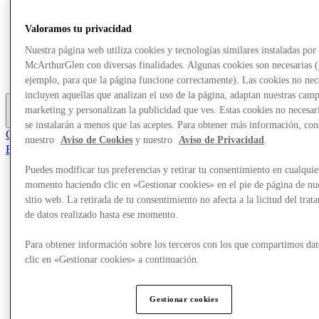
Tiendas
Planifica tu visita
Valoramos tu privacidad
¿Qué pasa?
Comer y beber
Nuestra página web utiliza cookies y tecnologías similares instaladas por
Tarjetas regalo
McArthurGlen con diversas finalidades. Algunas cookies son necesarias 
Servicios
ejemplo, para que la página funcione correctamente). Las cookies no nec
incluyen aquellas que analizan el uso de la página, adaptan nuestras cam
marketing y personalizan la publicidad que ves. Estas cookies no necesar
Más
se instalarán a menos que las aceptes. Para obtener más información, con
Club
nuestro
Aviso de Cookies
y nuestro
Aviso de Privacidad
.
Elementos guardados
es
Puedes modificar tus preferencias y retirar tu consentimiento en cualquie
Ofertas
momento haciendo clic en «Gestionar cookies» en el pie de página de nu
Tiendas
sitio web. La retirada de tu consentimiento no afecta a la licitud del trat
Planifica tu visita
de datos realizado hasta ese momento.
¿Qué pasa?
Comer y beber
Para obtener información sobre los terceros con los que compartimos dat
Tarjetas regalo
clic en «Gestionar cookies» a continuación.
Servicios
Más
Gestionar cookies