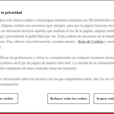
 tu privacidad
ina web utiliza cookies y tecnologías similares instaladas por McArthurGlen co
. Algunas cookies son necesarias (por ejemplo, para que la página funcione cor
 no necesarias incluyen aquellas que analizan el uso de la página, adaptan nue
g y personalizan la publicidad que ves. Estas cookies no necesarias no se insta
ptes. Para obtener más información, consulta nuestro
Aviso de Cookies
y nues
d
.
ficar tus preferencias y retirar tu consentimiento en cualquier momento hacien
cookies» en el pie de página de nuestro sitio web. La retirada de tu consentimi
d del tratamiento de datos realizado hasta ese momento.
r información sobre los terceros con los que compartimos datos, haz clic en «G
continuación.
ar cookies
Rechazar todas las cookies
Aceptar toda