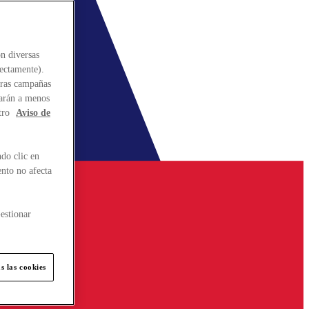
n diversas
rectamente).
stras campañas
larán a menos
tro
Aviso de
do clic en
ento no afecta
estionar
s las cookies