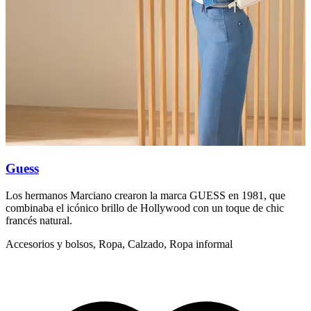
Guess
L
Los hermanos Marciano crearon la marca GUESS en 1981, que
L
combinaba el icónico brillo de Hollywood con un toque de chic
f
francés natural.
R
Accesorios y bolsos, Ropa, Calzado, Ropa informal