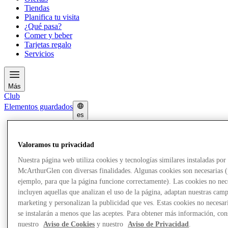
Tiendas
Planifica tu visita
¿Qué pasa?
Comer y beber
Tarjetas regalo
Servicios
Más
Club
Elementos guardados
es
Ofertas
Tiendas
Valoramos tu privacidad
Planifica tu visita
¿Qué pasa?
Nuestra página web utiliza cookies y tecnologías similares instaladas por
Comer y beber
McArthurGlen con diversas finalidades. Algunas cookies son necesarias 
Tarjetas regalo
ejemplo, para que la página funcione correctamente). Las cookies no nec
Servicios
incluyen aquellas que analizan el uso de la página, adaptan nuestras cam
marketing y personalizan la publicidad que ves. Estas cookies no necesar
Más
se instalarán a menos que las aceptes. Para obtener más información, con
nuestro
Aviso de Cookies
y nuestro
Aviso de Privacidad
.