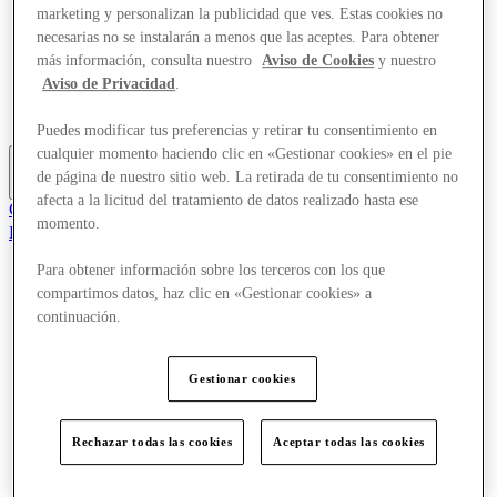
marketing y personalizan la publicidad que ves. Estas cookies no
Tiendas
Planifica tu visita
necesarias no se instalarán a menos que las aceptes. Para obtener
¿Qué pasa?
más información, consulta nuestro
Aviso de Cookies
y nuestro
Comer y beber
Aviso de Privacidad
.
Tarjetas regalo
Servicios
Puedes modificar tus preferencias y retirar tu consentimiento en
cualquier momento haciendo clic en «Gestionar cookies» en el pie
de página de nuestro sitio web. La retirada de tu consentimiento no
Más
afecta a la licitud del tratamiento de datos realizado hasta ese
Club
momento.
Elementos guardados
es
Para obtener información sobre los terceros con los que
Ofertas
compartimos datos, haz clic en «Gestionar cookies» a
Tiendas
continuación.
Planifica tu visita
¿Qué pasa?
Comer y beber
Gestionar cookies
Tarjetas regalo
Servicios
Rechazar todas las cookies
Aceptar todas las cookies
Más