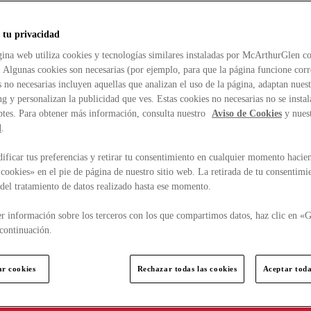
 tu privacidad
ina web utiliza cookies y tecnologías similares instaladas por McArthurGlen co
. Algunas cookies son necesarias (por ejemplo, para que la página funcione cor
 no necesarias incluyen aquellas que analizan el uso de la página, adaptan nue
g y personalizan la publicidad que ves. Estas cookies no necesarias no se insta
ptes. Para obtener más información, consulta nuestro
Aviso de Cookies
y nues
d
.
ficar tus preferencias y retirar tu consentimiento en cualquier momento hacien
cookies» en el pie de página de nuestro sitio web. La retirada de tu consentimi
d del tratamiento de datos realizado hasta ese momento.
r información sobre los terceros con los que compartimos datos, haz clic en «G
continuación.
ar cookies
Rechazar todas las cookies
Aceptar toda