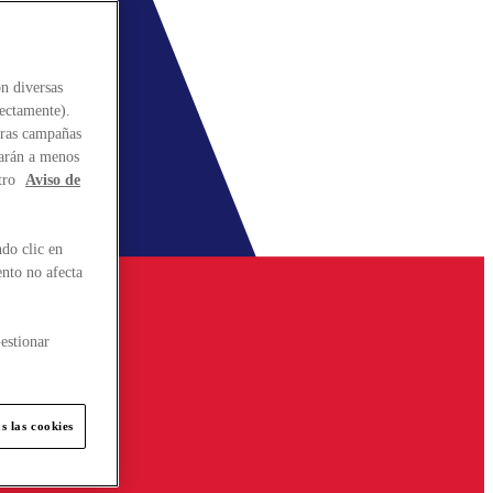
n diversas
rectamente).
stras campañas
larán a menos
tro
Aviso de
do clic en
ento no afecta
estionar
s las cookies