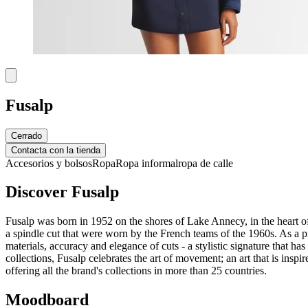
Fusalp
Cerrado
Contacta con la tienda
Accesorios y bolsos
Ropa
Ropa informal
ropa de calle
Discover Fusalp
Fusalp was born in 1952 on the shores of Lake Annecy, in the heart of t
a spindle cut that were worn by the French teams of the 1960s. As a p
materials, accuracy and elegance of cuts - a stylistic signature that h
collections, Fusalp celebrates the art of movement; an art that is inspi
offering all the brand's collections in more than 25 countries.
Moodboard