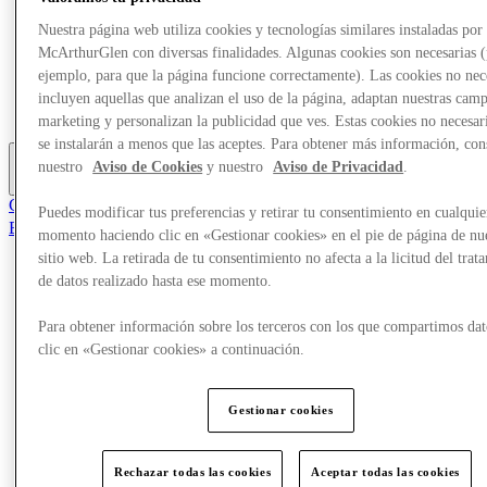
Tiendas
Nuestra página web utiliza cookies y tecnologías similares instaladas por
Planifica tu visita
McArthurGlen con diversas finalidades. Algunas cookies son necesarias 
¿Qué pasa?
Comer y beber
ejemplo, para que la página funcione correctamente). Las cookies no nec
Tarjetas regalo
incluyen aquellas que analizan el uso de la página, adaptan nuestras cam
Servicios
marketing y personalizan la publicidad que ves. Estas cookies no necesar
se instalarán a menos que las aceptes. Para obtener más información, con
nuestro
Aviso de Cookies
y nuestro
Aviso de Privacidad
.
Más
Club
Puedes modificar tus preferencias y retirar tu consentimiento en cualquie
Elementos guardados
momento haciendo clic en «Gestionar cookies» en el pie de página de nu
es
sitio web. La retirada de tu consentimiento no afecta a la licitud del trat
de datos realizado hasta ese momento.
Ofertas
Tiendas
Planifica tu visita
Para obtener información sobre los terceros con los que compartimos dat
¿Qué pasa?
clic en «Gestionar cookies» a continuación.
Comer y beber
Tarjetas regalo
Servicios
Gestionar cookies
Más
Rechazar todas las cookies
Aceptar todas las cookies