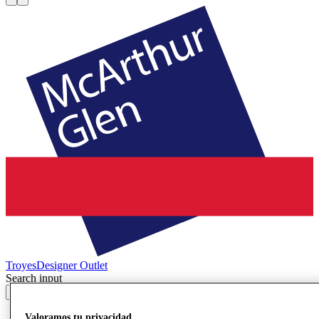
Troyes
Designer Outlet
Search input
Ofertas
Valoramos tu privacidad