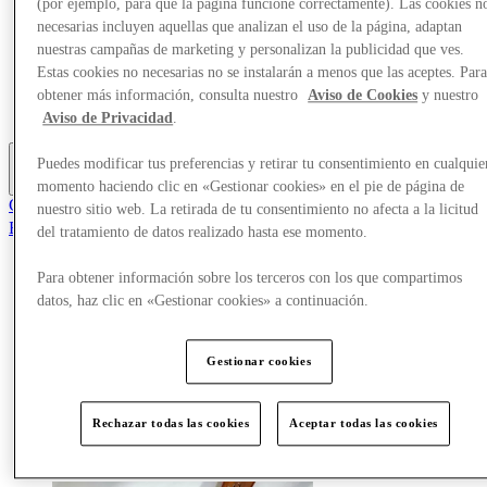
(por ejemplo, para que la página funcione correctamente). Las cookies n
Tiendas
necesarias incluyen aquellas que analizan el uso de la página, adaptan
Planifica tu visita
nuestras campañas de marketing y personalizan la publicidad que ves.
¿Qué pasa?
Estas cookies no necesarias no se instalarán a menos que las aceptes. Par
Comer y beber
Tarjetas regalo
obtener más información, consulta nuestro
Aviso de Cookies
y nuestro
Servicios
Aviso de Privacidad
.
Puedes modificar tus preferencias y retirar tu consentimiento en cualquie
Más
momento haciendo clic en «Gestionar cookies» en el pie de página de
Club
nuestro sitio web. La retirada de tu consentimiento no afecta a la licitud
Elementos guardados
del tratamiento de datos realizado hasta ese momento.
es
Para obtener información sobre los terceros con los que compartimos
Ofertas
datos, haz clic en «Gestionar cookies» a continuación.
Tiendas
Planifica tu visita
¿Qué pasa?
Comer y beber
Gestionar cookies
Tarjetas regalo
Servicios
Rechazar todas las cookies
Aceptar todas las cookies
Más