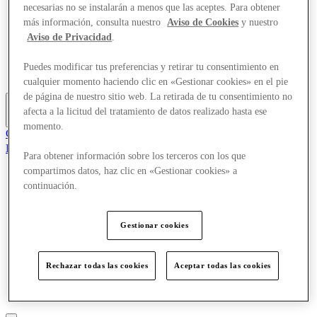
necesarias no se instalarán a menos que las aceptes. Para obtener
Tiendas
más información, consulta nuestro
Aviso de Cookies
y nuestro
Planifica tu visita
¿Qué pasa?
Aviso de Privacidad
.
Comer y beber
Tarjetas regalo
Puedes modificar tus preferencias y retirar tu consentimiento en
Servicios
cualquier momento haciendo clic en «Gestionar cookies» en el pie
de página de nuestro sitio web. La retirada de tu consentimiento no
afecta a la licitud del tratamiento de datos realizado hasta ese
Más
momento.
Club
Elementos guardados
Para obtener información sobre los terceros con los que
es
compartimos datos, haz clic en «Gestionar cookies» a
Ofertas
continuación.
Tiendas
Planifica tu visita
¿Qué pasa?
Gestionar cookies
Comer y beber
Tarjetas regalo
Servicios
Rechazar todas las cookies
Aceptar todas las cookies
Más