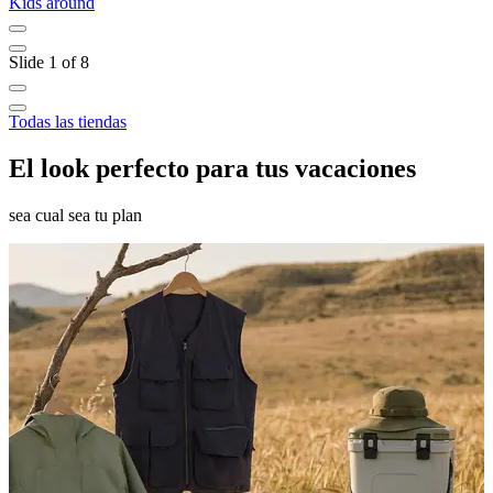
Kids around
L
Slide 1 of 8
Todas las tiendas
El look perfecto para tus vacaciones
sea cual sea tu plan