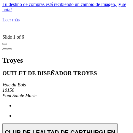
Tu destino de compras está recibiendo un cambio de imagen, ¡y se
A
nota!
v
C
Leer más
p
L
Slide 1 of 6
Troyes
OUTLET DE DISEÑADOR TROYES
Voie du Bois
10150
Pont Sainte Marie
CLUB DE LEALTAD DE CARTHURGLEN