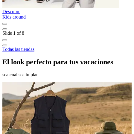
Descubre
D
Kids around
L
Slide 1 of 8
Todas las tiendas
El look perfecto para tus vacaciones
sea cual sea tu plan