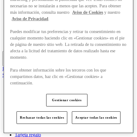
Ofertas
necesarias no se instalarán a menos que las aceptes. Para obtener
Eventos
más información, consulta nuestro
Aviso de Cookies
y nuestro
Planifica tu visita
Aviso de Privacidad
.
Restaurantes
Servicios
Puedes modificar tus preferencias y retirar tu consentimiento en
Turismo
Búsqueda de empleo
cualquier momento haciendo clic en «Gestionar cookies» en el pie
Tarjeta regalo
de página de nuestro sitio web. La retirada de tu consentimiento no
afecta a la licitud del tratamiento de datos realizado hasta ese
momento.
Más
El Club
Para obtener información sobre los terceros con los que
Salvado
compartimos datos, haz clic en «Gestionar cookies» a
es
continuación.
Tiendas
Ofertas
Gestionar cookies
Eventos
Planifica tu visita
Restaurantes
Servicios
Rechazar todas las cookies
Aceptar todas las cookies
Turismo
Búsqueda de empleo
Tarjeta regalo