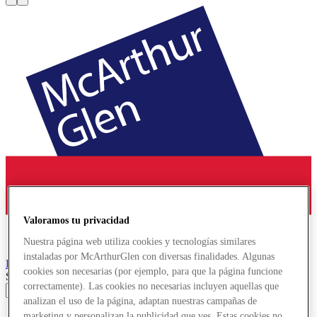
Valoramos tu privacidad
Nuestra página web utiliza cookies y tecnologías similares
instaladas por McArthurGlen con diversas finalidades. Algunas
París-Giverny
Designer Outlet
cookies son necesarias (por ejemplo, para que la página funcione
Search input
correctamente). Las cookies no necesarias incluyen aquellas que
analizan el uso de la página, adaptan nuestras campañas de
Tiendas
marketing y personalizan la publicidad que ves. Estas cookies no