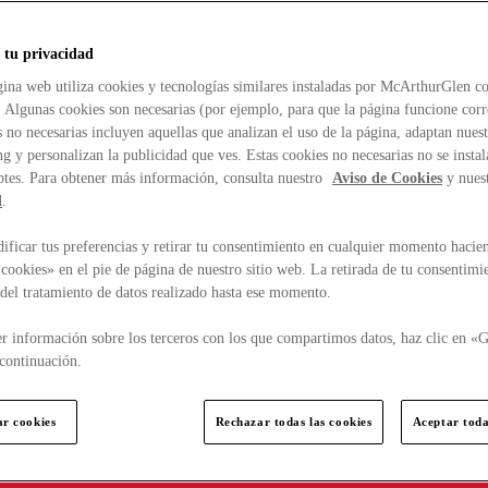
 tu privacidad
ina web utiliza cookies y tecnologías similares instaladas por McArthurGlen co
. Algunas cookies son necesarias (por ejemplo, para que la página funcione cor
 no necesarias incluyen aquellas que analizan el uso de la página, adaptan nue
g y personalizan la publicidad que ves. Estas cookies no necesarias no se insta
ptes. Para obtener más información, consulta nuestro
Aviso de Cookies
y nues
d
.
ficar tus preferencias y retirar tu consentimiento en cualquier momento hacien
cookies» en el pie de página de nuestro sitio web. La retirada de tu consentimi
d del tratamiento de datos realizado hasta ese momento.
r información sobre los terceros con los que compartimos datos, haz clic en «G
continuación.
ar cookies
Rechazar todas las cookies
Aceptar toda