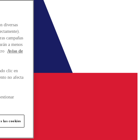
n diversas
rectamente).
stras campañas
larán a menos
tro
Aviso de
do clic en
ento no afecta
estionar
s las cookies