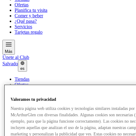
Ofertas
Planifica tu visita
Comer y beber
¿Qué pasa?
Servicios
Tarjetas regalo
Más
Únete al Club
Salvado
es
Tiendas
Ofertas
Planifica tu visita
Comer y beber
Valoramos tu privacidad
¿Qué pasa?
Servicios
Nuestra página web utiliza cookies y tecnologías similares instaladas por
Tarjetas regalo
McArthurGlen con diversas finalidades. Algunas cookies son necesarias 
ejemplo, para que la página funcione correctamente). Las cookies no nec
Más
incluyen aquellas que analizan el uso de la página, adaptan nuestras cam
marketing y personalizan la publicidad que ves. Estas cookies no necesar