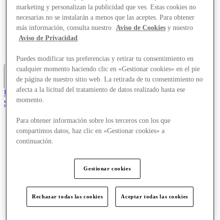
Ofertas
marketing y personalizan la publicidad que ves. Estas cookies no
Planifica tu visita
necesarias no se instalarán a menos que las aceptes. Para obtener
Comer y beber
más información, consulta nuestro
Aviso de Cookies
y nuestro
¿Qué pasa?
Aviso de Privacidad
.
Servicios
Tarjetas regalo
Puedes modificar tus preferencias y retirar tu consentimiento en
cualquier momento haciendo clic en «Gestionar cookies» en el pie
de página de nuestro sitio web. La retirada de tu consentimiento no
Más
afecta a la licitud del tratamiento de datos realizado hasta ese
Únete al Club
momento.
Salvado
es
Para obtener información sobre los terceros con los que
Tiendas
compartimos datos, haz clic en «Gestionar cookies» a
Ofertas
continuación.
Planifica tu visita
Comer y beber
¿Qué pasa?
Gestionar cookies
Servicios
Tarjetas regalo
Rechazar todas las cookies
Aceptar todas las cookies
Más