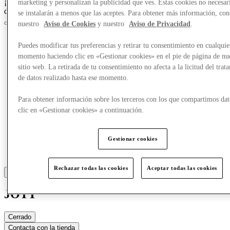
¡Crazy Days, acceso anticipado el 25 de marzo para los miembros
marketing y personalizan la publicidad que ves. Estas cookies no necesar
del Club!
Únete ahora
se instalarán a menos que las aceptes. Para obtener más información, con
nuestro
Aviso de Cookies
y nuestro
Aviso de Privacidad
.
Puedes modificar tus preferencias y retirar tu consentimiento en cualquie
momento haciendo clic en «Gestionar cookies» en el pie de página de nu
sitio web. La retirada de tu consentimiento no afecta a la licitud del trat
de datos realizado hasta ese momento.
Para obtener información sobre los terceros con los que compartimos dat
clic en «Gestionar cookies» a continuación.
Gestionar cookies
Rechazar todas las cookies
Aceptar todas las cookies
JOTT
Cerrado
Contacta con la tienda