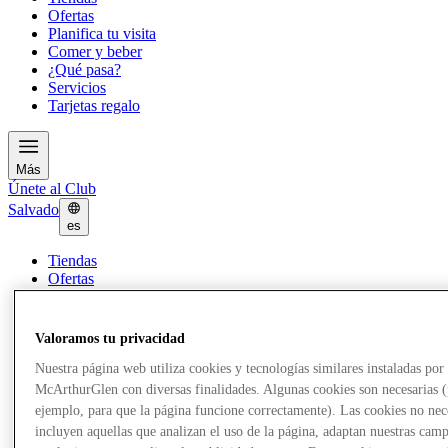
Ofertas
Planifica tu visita
Comer y beber
¿Qué pasa?
Servicios
Tarjetas regalo
Más
Únete al Club
Salvado
es
Tiendas
Ofertas
Planifica tu visita
Comer y beber
¿Qué pasa?
Valoramos tu privacidad
Servicios
Tarjetas regalo
Nuestra página web utiliza cookies y tecnologías similares instaladas por
McArthurGlen con diversas finalidades. Algunas cookies son necesarias 
ejemplo, para que la página funcione correctamente). Las cookies no nec
Más
incluyen aquellas que analizan el uso de la página, adaptan nuestras cam