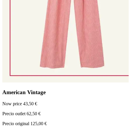
American Vintage
Now price 43,50 €
N
Precio outlet 62,50 €
P
Precio original 125,00 €
P