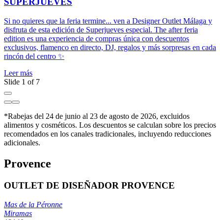
SUPERJUEVES
Si no quieres que la feria termine... ven a Designer Outlet Málaga y
D
disfruta de esta edición de Superjueves especial. The after feria
O
edition es una experiencia de compras única con descuentos
r
exclusivos, flamenco en directo, DJ, regalos y más sorpresas en cada
r
rincón del centro ✨
L
Leer más
Slide 1 of 7
*Rabejas del 24 de junio al 23 de agosto de 2026, excluidos
alimentos y cosméticos. Los descuentos se calculan sobre los precios
recomendados en los canales tradicionales, incluyendo reducciones
adicionales.
Provence
OUTLET DE DISEÑADOR PROVENCE
Mas de la Péronne
Miramas