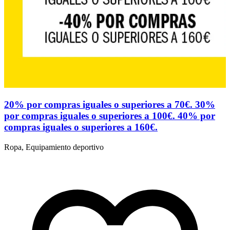
20% por compras iguales o superiores a 70€. 30%
por compras iguales o superiores a 100€. 40% por
compras iguales o superiores a 160€.
R
Ropa, Equipamiento deportivo