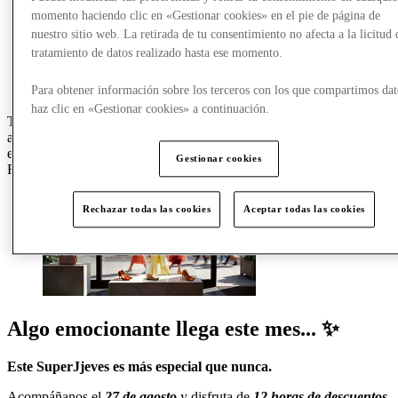
momento haciendo clic en «Gestionar cookies» en el pie de página de
nuestro sitio web. La retirada de tu consentimiento no afecta a la licitud 
tratamiento de datos realizado hasta ese momento.
Para obtener información sobre los terceros con los que compartimos dat
haz clic en «Gestionar cookies» a continuación.
Tu nuevo look te está esperando. Visítanos del 24 de junio al 23 de
agosto y disfruta de ahorros adicionales sobre nuestros precios outlet
en más de XX marcas de diseñador participantes durante nuestras
Gestionar cookies
Rebajas de verano.
Rechazar todas las cookies
Aceptar todas las cookies
Algo emocionante llega este mes... ✨
Este
SuperJjeves
es
más
especial
que
nunca.
Acompáñanos
el
27
de
agosto
y disfruta de
12 horas de descuentos