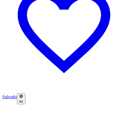
Salvado
es