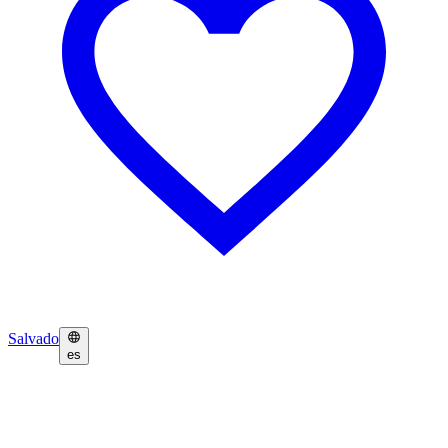
Salvado
es