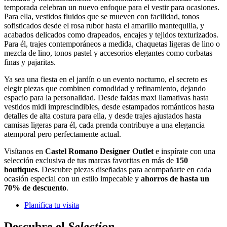
temporada celebran un nuevo enfoque para el vestir para ocasiones.
Para ella, vestidos fluidos que se mueven con facilidad, tonos
sofisticados desde el rosa rubor hasta el amarillo mantequilla, y
acabados delicados como drapeados, encajes y tejidos texturizados.
Para él, trajes contemporáneos a medida, chaquetas ligeras de lino o
mezcla de lino, tonos pastel y accesorios elegantes como corbatas
finas y pajaritas.
Ya sea una fiesta en el jardín o un evento nocturno, el secreto es
elegir piezas que combinen comodidad y refinamiento, dejando
espacio para la personalidad. Desde faldas maxi llamativas hasta
vestidos midi imprescindibles, desde estampados románticos hasta
detalles de alta costura para ella, y desde trajes ajustados hasta
camisas ligeras para él, cada prenda contribuye a una elegancia
atemporal pero perfectamente actual.
Visítanos en
Castel Romano Designer Outlet
e inspírate con una
selección exclusiva de tus marcas favoritas en más de
150
boutiques
. Descubre piezas diseñadas para acompañarte en cada
ocasión especial con un estilo impecable y
ahorros de hasta un
70% de descuento
.
Planifica tu visita
Descubre el
Selection