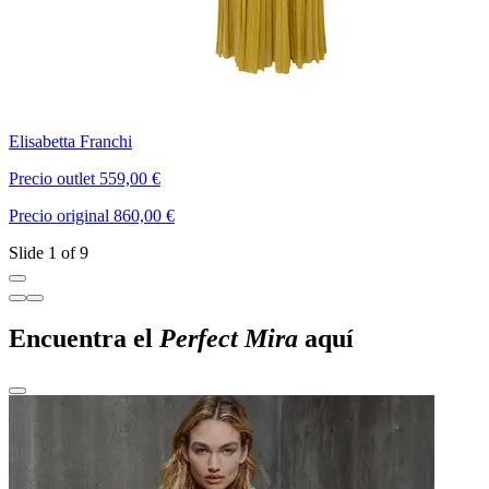
Elisabetta Franchi
P
Precio outlet 559,00 €
P
Precio original 860,00 €
P
Slide 1 of 9
Encuentra el
Perfect Mira
aquí