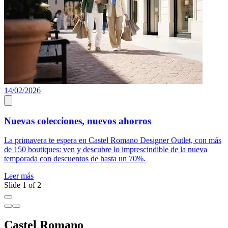
14/02/2026
S
Nuevas colecciones, nuevos ahorros
La primavera te espera en Castel Romano Designer Outlet, con más
E
de 150 boutiques: ven y descubre lo imprescindible de la nueva
L
temporada con descuentos de hasta un 70%.
Leer más
Slide 1 of 2
Castel Romano