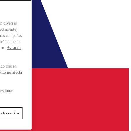
n diversas
rectamente).
stras campañas
larán a menos
tro
Aviso de
do clic en
ento no afecta
estionar
s las cookies