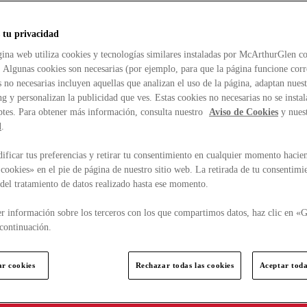
 tu privacidad
ina web utiliza cookies y tecnologías similares instaladas por McArthurGlen co
. Algunas cookies son necesarias (por ejemplo, para que la página funcione cor
 no necesarias incluyen aquellas que analizan el uso de la página, adaptan nue
g y personalizan la publicidad que ves. Estas cookies no necesarias no se insta
ptes. Para obtener más información, consulta nuestro
Aviso de Cookies
y nues
d
.
ficar tus preferencias y retirar tu consentimiento en cualquier momento hacien
cookies» en el pie de página de nuestro sitio web. La retirada de tu consentimi
d del tratamiento de datos realizado hasta ese momento.
r información sobre los terceros con los que compartimos datos, haz clic en «G
continuación.
ar cookies
Rechazar todas las cookies
Aceptar toda