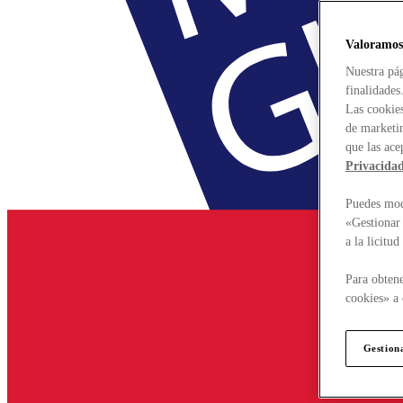
Valoramos
Nuestra pág
finalidades
Las cookies
de marketin
que las ace
Privacida
Puedes modi
«Gestionar 
a la licitu
Para obtene
cookies» a 
Gestion