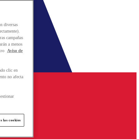
n diversas
rectamente).
stras campañas
larán a menos
tro
Aviso de
do clic en
ento no afecta
estionar
s las cookies