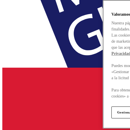
Valoramos
Nuestra pág
finalidades
Las cookies
de marketin
que las ace
Privacida
Puedes modi
«Gestionar 
a la licitu
Para obtene
cookies» a 
Gestion