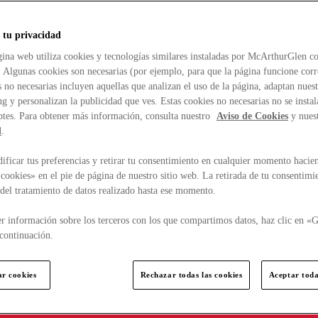
 tu privacidad
ina web utiliza cookies y tecnologías similares instaladas por McArthurGlen co
. Algunas cookies son necesarias (por ejemplo, para que la página funcione cor
 no necesarias incluyen aquellas que analizan el uso de la página, adaptan nue
g y personalizan la publicidad que ves. Estas cookies no necesarias no se insta
ptes. Para obtener más información, consulta nuestro
Aviso de Cookies
y nues
d
.
ficar tus preferencias y retirar tu consentimiento en cualquier momento hacien
cookies» en el pie de página de nuestro sitio web. La retirada de tu consentimi
d del tratamiento de datos realizado hasta ese momento.
r información sobre los terceros con los que compartimos datos, haz clic en «G
continuación.
ar cookies
Rechazar todas las cookies
Aceptar toda