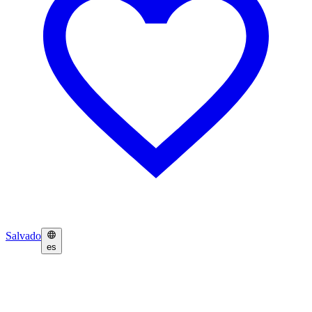
Salvado
es